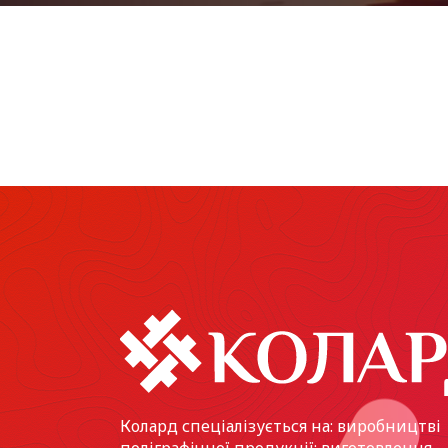
Колард спеціалізується на: виробництві
поліграфічної продукції; виготовлення