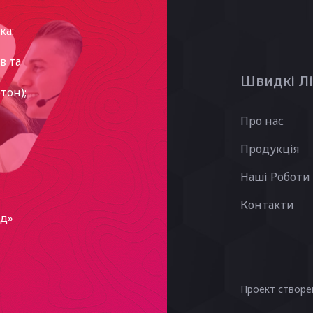
ка:
в та
Швидкі Л
тон);
Про нас
Продукція
Наші Роботи
Контакти
рд»
Проект створе