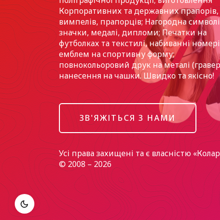
Корпоративних та державних прапорів,
вимпелів, прапорців; Нагородна символі
значки, медалі, дипломи; Печатки на
футболках та текстилі, набиванні номері
емблем на спортивну форму;
повнокольоровий друк на металі (гравер
нанесення на чашки. Швидко та якісно!
ЗВ'ЯЖІТЬСЯ З НАМИ
Усі права захищені та є власністю «Кола
© 2008 – 2026