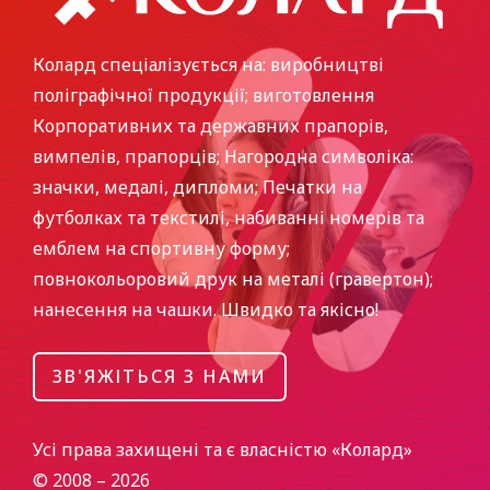
Колард спеціалізується на: виробництві
поліграфічної продукції; виготовлення
Корпоративних та державних прапорів,
вимпелів, прапорців; Нагородна символіка:
значки, медалі, дипломи; Печатки на
футболках та текстилі, набиванні номерів та
емблем на спортивну форму;
повнокольоровий друк на металі (гравертон);
нанесення на чашки. Швидко та якісно!
ЗВ'ЯЖІТЬСЯ З НАМИ
Усі права захищені та є власністю «Колард»
© 2008 – 2026