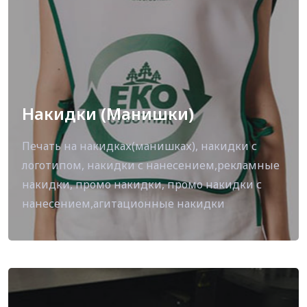
Накидки (Манишки)
Печать на накидках(манишках), накидки с
логотипом, накидки с нанесением,рекламные
накидки, промо накидки, промо накидки с
нанесением,агитационные накидки