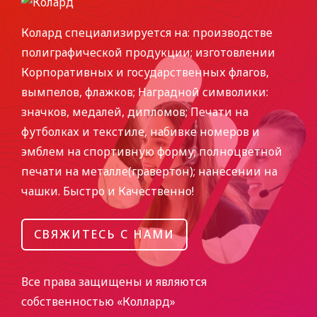
Колард специализируется на: производстве
полиграфической продукции; изготовлении
Корпоративных и государственных флагов,
вымпелов, флажков; Наградной символики:
значков, медалей, дипломов; Печати на
футболках и текстиле, набивке номеров и
эмблем на спортивную форму; полноцветной
печати на металле(гравертон); нанесении на
чашки. Быстро и Качественно!
СВЯЖИТЕСЬ С НАМИ
Все права защищены и являются
собственностью «Коллард»